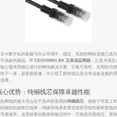
在当今数字化的家庭与办公环境中，稳定、高效的网络连接已成
不可或缺的基础。
IT CEOV08W1 BK 五类成品网线
，正是为满足
一核心需求而精心设计的网络解决方案。它集可靠性、实用性与
捷性于一身，是家庭装修、中小型工程布线以及日常设备连接的
想选择。
核心优势：纯铜线芯保障卓越性能
这款网线的最大亮点在于其内部采用的
纯铜线芯
。相较于市面上
见的铜包铝或铁芯线材，纯铜导体具有更优异的导电性能和更低
信号衰减率。这意味着在数据传输过程中，它能提供更稳定、更