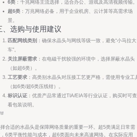
6类
：千兆网络主流选择，适合办公、游戏及高清视频传输
超6类
：万兆网络必备，用于企业机房、云计算等高需求场
景。
三、选购与使用建议
匹配网线类别
：确保水晶头与网线等级一致，避免“小马拉大
车”。
关注屏蔽需求
：在电磁干扰较强的环境中，选择屏蔽水晶头
（如超6类）。
工艺要求
：高类别水晶头对压接工艺更严格，需使用专业工
（如6类/超6类压线钳）。
标识认证
：优质产品常通过TIA/EIA等行业认证，购买时可查
看包装说明。
##
选择合适的水晶头是保障网络质量的重要一环。超5类满足日常需
求，6类平衡性能与成本，超6类面向未来高速网络。在实际应用