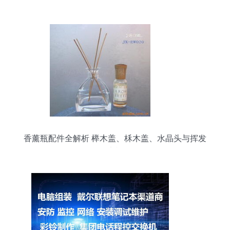
香薰瓶配件全解析 榉木盖、柇木盖、水晶头与挥发
木棒