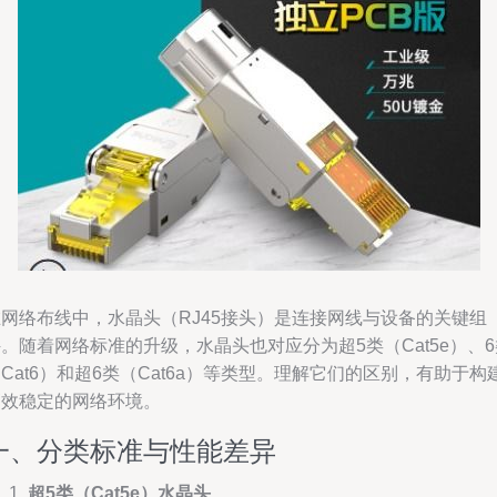
在网络布线中，水晶头（RJ45接头）是连接网线与设备的关键组
。随着网络标准的升级，水晶头也对应分为超5类（Cat5e）、6
Cat6）和超6类（Cat6a）等类型。理解它们的区别，有助于构
高效稳定的网络环境。
一、分类标准与性能差异
超5类（Cat5e）水晶头