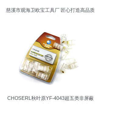
慈溪市观海卫欧宝工具厂 匠心打造高品质
水晶头连接器
CHOSERL秋叶原YF-4043超五类非屏蔽
网络水晶头评测 家庭网络升级的实惠之选