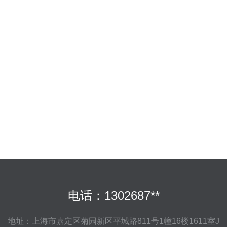
电话：1302687**
地址：上海市嘉定区菊园新区平城路811号1幢16楼1611室J