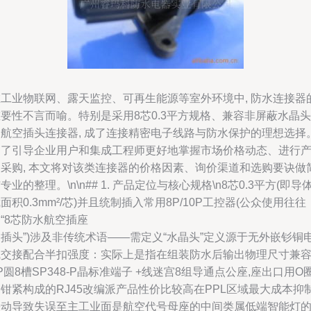
在工业物联网、露天监控、可再生能源等室外环境中, 防水连接器
要性不言而喻。特别是采用8芯0.3平方规格、兼容非屏蔽水晶头
的航空插头连接器, 成了连接精密电子线路与防水保护的理想选择
为了引导企业用户和集成工程师更好地掌握市场价格动态、进行
品采购, 本文将对该类连接器的价格因素、询价渠道和选购要诀做
专业的整理。\n\n## 1. 产品定位与核心规格\n8芯0.3平方(即导
面积0.3mm²/芯)并且统制插入常用8P/10P工控器(公众使用往往
“8芯防水航空插座
插头”)涉及非传统术语——需定义“水晶头”定义源于无外嵌钐铜
气交接配合半扣强度：实际上是指在组装防水后输出物理尺寸兼
P圆8槽SP348-P晶标准端子 +线迷宫8组导通点公座,座出口用O
钳紧构成的RJ45改编派产品性价比较高在PPL区域最大成本抑
松动导致失误至主工业面是航空代号母座的中间类属低端智能灯