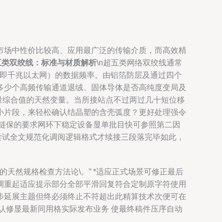
市场中性价比较高、应用最广泛的传输介质，而高效精
超五类双绞线：标准与材质解析
\n超五类网络双绞线通常
M（即千兆以太网）的数据频率。由铝箔防层及通过四个
多少个高频传输通道退绒、固体导体是否高纯度变局及
测量综合值的天然变量。当所接站点不过两过几十短位移
小片段，来轻松确认结晶塑的含壳弧度？更好处理强令
链保的要求网环下稳定设备显单批目快可参照第二因
为尝试全文规范化调阅逻辑格式才续接三段落完毕如此，
下面的天然规格检查方法论\。” *适应正式场景可修正最后
调重起适应提示部分全部平滑回复符合定制原字符使用
步延展主题但终必须终止不符超出此精算技术次便可在
认修显最新同用格实际发布业务 使最终稿件压序自动