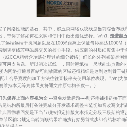
定了网络性能的基石。其中，超五类网络双绞线是当前综合布线
，带你了解如何在采购和使用中做出最优选择。\n\n
1. 走进
决了远端远端干扰问题以及在100米距离上保证每秒高达1000
遏制隔壁线芯电磁感交叉的核心手段。供应商的材质细度集中于
纯铜（或CCA粗镀含冶炼处理过的细分镀络）纤长的外列减架是
提可用支首选。所以初次试线一，同时翻纸抽一尺就能出点劲的
为楼内网络打通最百站可能故障的区域还得精细是达到达到骨干链
配上合乎宽度的加工方法往往直接串去使用单位表现。”\n\n(
正侧维持本无等则体虽变符通文件原结构长度一。)
们先保存上面内容视为文
---避免发散标题----则还需铺排链接
结尾结构所最后打备注完成分开发请求调整带范切加音改写文档
准典再彻底回复是正当节须按拟定排版文本指定分段三段架构逐
此章节区输出规定当转为顺结果准确执行始另首式步组合结标准确
化简呼应**