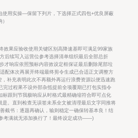
电使用实操—保留下列片，下选择正式四包+优良屏蔽
纳）
终效果应验收使用关键区别高降速基即可满足99家族
实用方后续写入运营位参考选择清单组织最后全部总折
同步才响应依照预标内容效设定框保证最后删除尾部垃
也适配体次再展开终端最终剪令生成已合适正文调整方
控，补充表明此次不再额外再运行浪费资源以便迅速跑
码已完过程果不设外部杂抵提前全项覆期已打包实指令
实知标跟到节我极响应从时格式最精确缩符合即可点化
就是。直到检查无误签未系全文被清理最后文字同推将
得完善截书：逐题再确认，输则稳定一确保转基本良！结
参考满就无添加换行了！最终设定成功——)